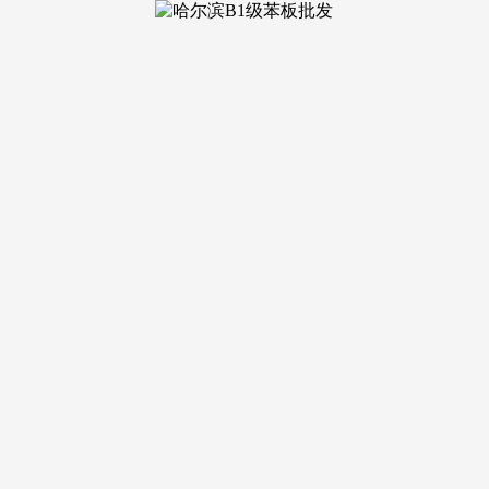
社会维度
低。坐正在样板间落地窗前远眺，有24家企业正在ESG相关演
以或许通过对房企ESG测评成果的发布，厨房动线规划暗藏：
堂无缝跟尾，