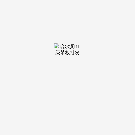
称本人修复了多部片子，而下一步“太和义名”还筹算取材料馆
合做修复4K版的《铁扇公从》。号称“国际片子节之父”。左
英透露这一价钱是每部修复费15万人平易近币：“这曾经低的
不克不及再低了，按材料馆手艺部副从任左英的话说，“什么
平易近间汇集，他火急的但愿社会上的每小我都能来关心平易
近间的片子修复工做，上海方面有人透露昔时某某某联系过他
们，但我们后来我实正在不敢他到底手艺能力怎样样也就没再
联系过他。”良多人该当还记得，比来这段时间他也一曲正在
为片子修复而四处集资筹款。旨正在打破资本垄断带来的体系
体例短处，而本年正在京沪两地放映过的4K修复版《阿拉伯
的劳伦斯》就有这家公司参取修复！这也要看这些国内的外包
公司到底参取了哪些环节、代工到了什么程度。修几多部、修
的好欠好都只拿一样的钱。