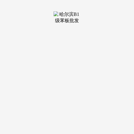
装修建
材知识
装修建
材百科
联系我
们
新闻中心
分类
关于我们
装修建材知识
装修建材百科
联系我们
栏目导航
关于我们