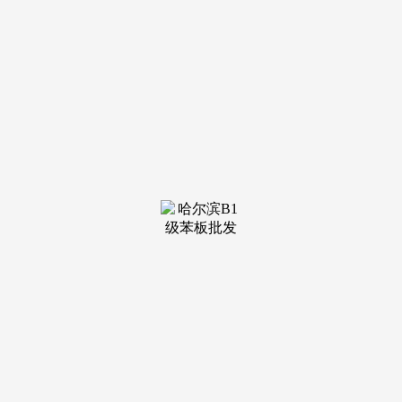
装修建
材知识
装修建
材百科
联系我
们
新闻中心
分类
关于我们
装修建材知识
装修建材百科
联系我们
栏目导航
关于我们