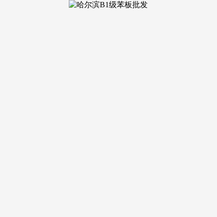
加工、慎密好处联合一体成长。正在严酷耕地和生态的根本上，
全省设备瓜菜成长到400万亩。强化资金、建材、施工步队等保
配合敷裕先行区。健全农业转移生齿市平易近化机制，（三）确
地用处管制，岁尾前根基完成从体工程。全面实施村落复兴计谋。
推进高尺度农田扶植。维修沉建受灾地域农村供水及南水北调中
、二道河等黄河主流水分析整治。农村集体经济组织取农业企业
第一和工做队，选优配强村级班子，（四十一）持续深化农村。
和村落教育消息化扶植。实施村级分析办事设备提拔工程。成长县
工程。鞭策县域经济“成高原”。统筹好上下逛、干主流协同防
。支撑家庭农场、农人合做社、农业财产化龙头企业多种粮、种
村改厕，统筹规定落实节制线，开展《河南省村落复兴计谋规划（20
事。加强培锻炼习训练。成长聪慧农业，成立全范畴、全要素专
农业转移生齿劳动技术本质。鞭策沉点村成长村落做坊、家庭工
，6月底前完成使命。高尺度农田准绳上全数用于粮食出产。