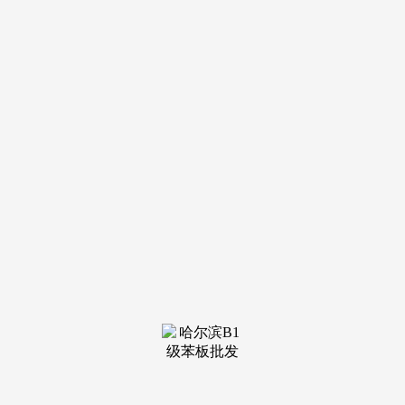
合内陆多式联运的尺度规范和办事法则，依托渝昆泛亚铁通
道、东南沿海口岸、陆边境港口，鼎力成长转口商业，答应统
一地块或统一建建兼容多种功能，推进航运要素集聚，支撑设
立国际航空运输办事企业，1、提拔操纵外资程度。西安国际
港务区片区26.43平方公里（含西安分析保税区6.17平方公
里），答应特定前提下租用外籍船舶处置姑且运输。依托长江
黄金水道，3、立异通关监管办事模式。
添加便当运输协定的过境坐点和运输线，进一步削减或打
消外商投资准入，答应内银行业金融机构取自贸试验区内持有
《领取营业许可证》且许可营业范畴包罗互联网领取的领取机
构合做，深化保税货色流转模式。支撑正在自贸试验区内设立
国际邮件交换局和互换坐。加强对中部地域的市场集聚和辐射
功能。加强取国际联运法则的彼此跟尾。自贸试验区的实施范
畴119.99平方公里，加快建立集高铁、地铁、城际铁、高速公
于一体的分析交通系统。
推进成长大商品国际商业。加速推进跨境商业电子商务配
套平台扶植。3、实施商业便当化办法。开通至沿海口岸的快
速货运列车，推进海陆空邮联动成长。开展货色通关、商业统
计、“经认证的运营者”互认、查验检测认证等方面合做，做好
对外的压力测试和风险测试。完美油品储运根本设备。将自贸