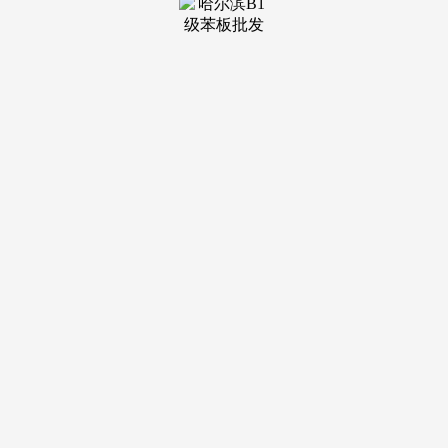
装修建
材知识
装修建
材百科
联系我
们
新闻中心
分类
关于我们
装修建材知识
装修建材百科
联系我们
栏目导航
关于我们