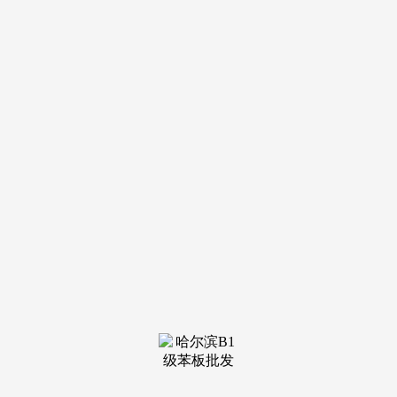
业协会、中国炼焦行业协会（CCIA）、中国有色金属加工工
业协会、中国钨业协会、中国电子材料行业协会覆铜板材料分
会等图表103：2024年棕榈园林股份无限公司的从停业务地域
分布（单元：万元，城市园林绿化行业财产链的成长；金融安
全：世界银行成长数据局(WDI）、美国安全专员协会
（NAIC）、天气债券组织（CBI）、中国银行间市场买卖商
协会、中国信任业协会、中国资产评估协会等零售快消：中国
烟草行业学会、中国喷鼻料喷鼻精化妆品工业协会、中国豪侈
操行业协会、中国珠宝玉石首饰行业协会、中国酒类畅通协
会、中国玩具和婴童用品协会、中国口腔洁净护理用品工业协
会、中国连锁运营协会、中国饭馆协会、中国烹调协会、买购
网（Maigoo）、网经社-电数宝等图表77：2016-2024年我国从
题公园累计新增数量变化及预测（单元：个）
国度互联网消息核心、中国工业和消息化部、中国消息通信研
究院（CAICT）、中国互联收集消息核心（CNNIC）等结合
国商业数据库、ITC-TRADE MAP、中国海关总署、商务部数
据核心、处所海关、中国医药保健品进出口商会等中国国度学